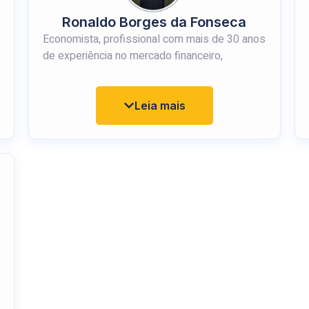
Ronaldo Borges da Fonseca
Economista, profissional com mais de 30 anos
de experiência no mercado financeiro,
certificado ANBIMA – CPA -20, APIMEC –
CGRPPS e Consultor de valores mobiliários
credenciado pela CVM e sócio diretor da Mais
Leia mais
Valia Consultoria de Investimentos. Certificado
CP RPPS INVES-III. Pós graduação em meio
ambiente e políticas públicas pela UFRN.