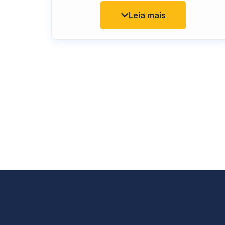
Próprio de Previdencia Social pela Faculdade
Damásio, MBA em Gestão Pública e em
Leia mais
Direito Processual Civil pela PUCAMP.
Certificado CP RPPS DIRIG-I.