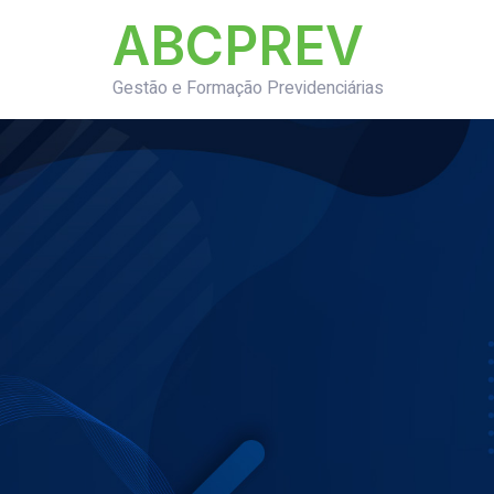
ABCPREV
Gestão e Formação Previdenciárias