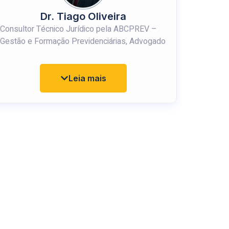
Dr. Tiago Oliveira
Consultor Técnico Jurídico pela ABCPREV –
Gestão e Formação Previdenciárias, Advogado
com Pós-Graduação em Nível de
Especialização Lato Sensu em Direito
Constitucional pelo Complexo Educacional
Leia mais
Damásio E. Jesus, Pós-Graduando em
Regimes Próprios de Previdência Sociais –
RPPS pelo IEPREV e Extensão Universitária
em Direito Público pela Universidade Santiago
de Compostela, na Espanha. Certificado CP
RPPS DIRIG-I.