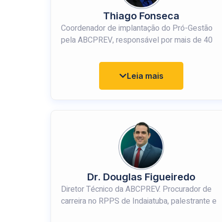
Thiago Fonseca
Coordenador de implantação do Pró-Gestão
pela ABCPREV, responsável por mais de 40
projetos.
Pós-Graduado em Finanças com ênfase em
Leia mais
Mercado de Capitais, Gestão Pública e
Governança de Tecnologia da Informação.
Profissional certificado pelo Instituto Totum.
Dr. Douglas Figueiredo
Diretor Técnico da ABCPREV. Procurador de
carreira no RPPS de Indaiatuba, palestrante e
professor. Possui especialização em Regime